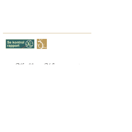
Kellerisvej 78
DK - 3490 Kvistgaard
+45 22 46 39 30
shj@kellerisvingaard.dk
©
2006-2025
by Kelleris Vingaard