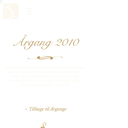
Årgang 2010
En relativ kold forsommer med meget nedbør
gav en reduceret frugtsætning. Sommeren
var væsentlig køligere end normalt og
resulterede derfor i en sen høst med noget
lettere smagsnoter i druerne.
< Tilbage til Årgange